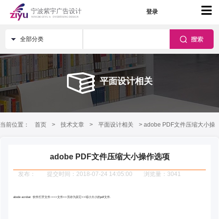
登录
全部分类
平面设计相关
当前位置：
首页
>
技术文章
>
平面设计相关
> adobe PDF文件压缩大小操
作选项
adobe PDF文件压缩大小操作选项
发布：
提交时间：2018-07-24 14:05:00
浏览量：3041
abode acrobat 软件打开文件:==>文件=>另存为其它=>缩小大小的pdf文件.