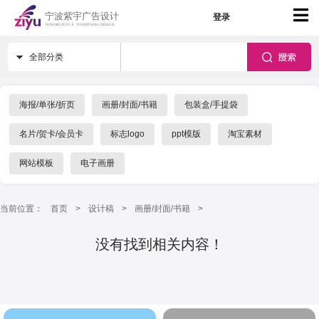
登录
全部分类
海报/单张/折页
画册/封面/书籍
包装盒/手提袋
名片/贺卡/会员卡
标志logo
ppt模版
淘宝素材
网站模板
电子画册
当前位置：
首页
>
设计稿
>
画册/封面/书籍
>
没有找到相关内容！